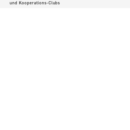
und
Kooperations-Clubs
*Kostenloses Spiel im Rahmen
der
deinGOLF.plus
Kooperationen
*Kostenlose Range-Bälle
*Kostenloses Gruppentraining
mit Pro Norbert Kanert
*Vergünstigte Jahresmiete
für Golf-Cart von nur 930,00 €