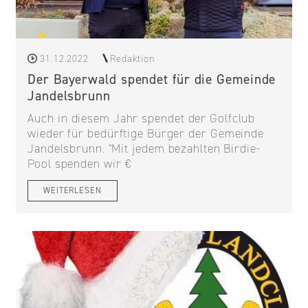
31.12.2022
Redaktion
Der Bayerwald spendet für die Gemeinde
Jandelsbrunn
Auch in diesem Jahr spendet der Golfclub
wieder für bedürftige Bürger der Gemeinde
Jandelsbrunn. "Mit jedem bezahlten Birdie-
Pool spenden wir €
WEITERLESEN