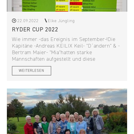
22.09.2022
Elke Jüngling
RYDER CUP 2022
Wie immer -das Ereignis im September-!Die
Kapitäne -Andreas KEILIX Keil- "D´andern" & -
Bertram Maier- "Mia"hatten starke
Mannschaften aufgestellt und diese
WEITERLESEN