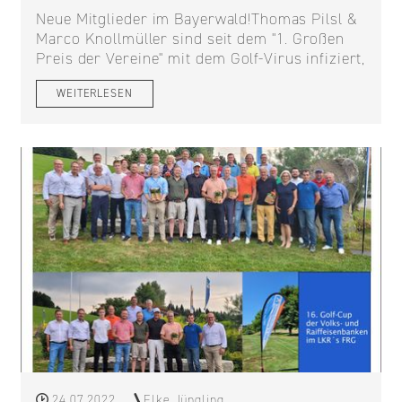
Neue Mitglieder im Bayerwald!Thomas Pilsl &
Marco Knollmüller sind seit dem "1. Großen
Preis der Vereine" mit dem Golf-Virus infiziert,
WEITERLESEN
24.07.2022
Elke Jüngling