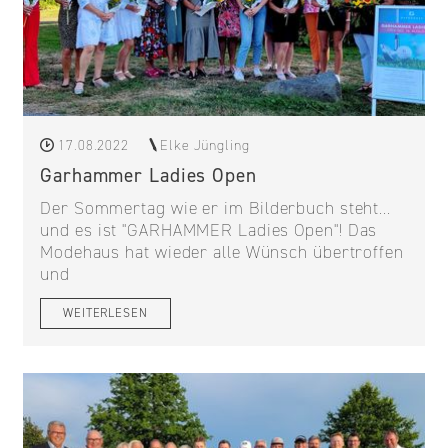
17.08.2022
Elke Jüngling
Garhammer Ladies Open
Der Sommertag wie er im Bilderbuch steht...
und es ist "GARHAMMER Ladies Open"! Das
Modehaus hat wieder alle Wünsch übertroffen
und
WEITERLESEN