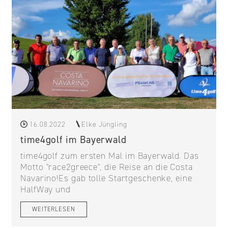
16.08.2022
Elke Jüngling
time4golf im Bayerwald
time4golf zum ersten Mal im Bayerwald. Das
Motto "race2greece", die Reise an die Costa
Navarino!Es gab tolle Startgeschenke, eine
HalfWay und
WEITERLESEN