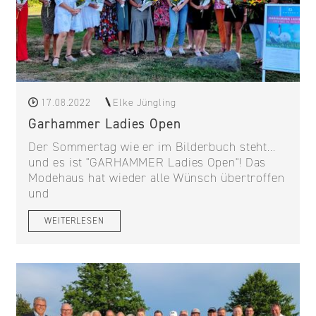
17.08.2022
Elke Jüngling
Garhammer Ladies Open
Der Sommertag wie er im Bilderbuch steht...
und es ist "GARHAMMER Ladies Open"! Das
Modehaus hat wieder alle Wünsch übertroffen
und
WEITERLESEN