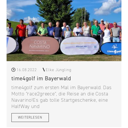
16.08.2022
Elke Jüngling
time4golf im Bayerwald
time4golf zum ersten Mal im Bayerwald. Das
Motto "race2greece", die Reise an die Costa
Navarino!Es gab tolle Startgeschenke, eine
HalfWay und
WEITERLESEN