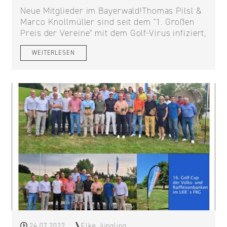
Neue Mitglieder im Bayerwald!Thomas Pilsl &
Marco Knollmüller sind seit dem "1. Großen
Preis der Vereine" mit dem Golf-Virus infiziert,
WEITERLESEN
24.07.2022
Elke Jüngling