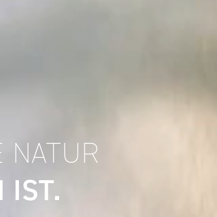
E NATUR
 IST