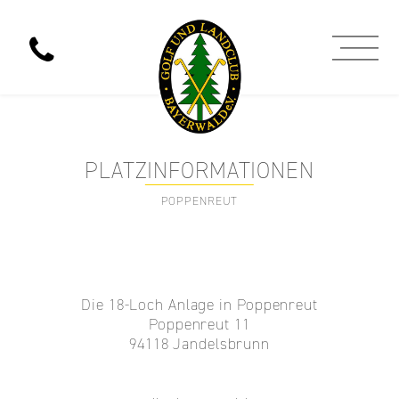
PLATZINFORMATIONEN
POPPENREUT
Die 18-Loch Anlage in Poppenreut
Poppenreut 11
94118 Jandelsbrunn