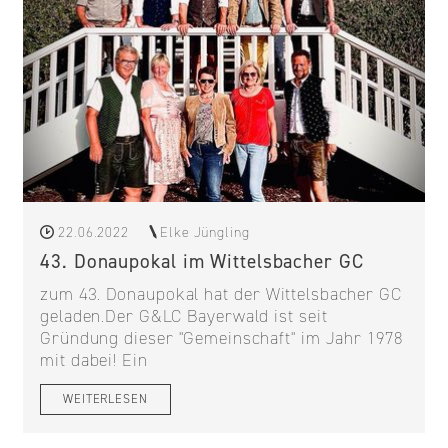
22.06.2022
Elke Jüngling
43. Donaupokal im Wittelsbacher GC
zum 43. Donaupokal hat der Wittelsbacher GC
geladen.Der G&LC Bayerwald ist seit
Gründung dieser "Gemeinschaft" im Jahr 1978
mit dabei! Ein
WEITERLESEN