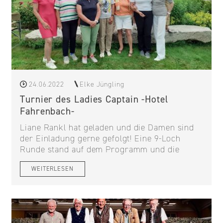
24.06.2022
Elke Jüngling
Turnier des Ladies Captain -Hotel
Fahrenbach-
Liane Rankl hat geladen und die Damen sind
der Einladung gerne gefolgt! Eine 9-Loch
Runde stand auf dem Programm und die
WEITERLESEN