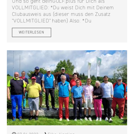
Und so geht deinGOLF.plus für Dich als
VOLLMITGLIED: *Du weist Dich mit Deinem
Clubausweis aus (dieser muss den Zusatz
"VOLLMITGLIED" haben) Also: *Du
WEITERLESEN