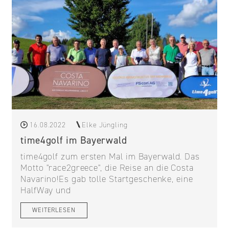
16.08.2022
Elke Jüngling
time4golf im Bayerwald
time4golf zum ersten Mal im Bayerwald. Das
Motto "race2greece", die Reise an die Costa
Navarino!Es gab tolle Startgeschenke, eine
HalfWay und
WEITERLESEN