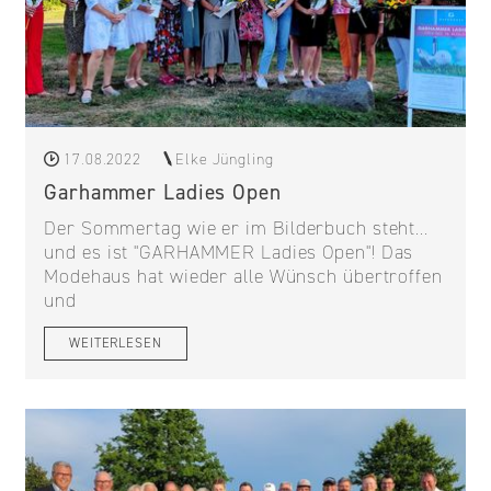
17.08.2022
Elke Jüngling
Garhammer Ladies Open
Der Sommertag wie er im Bilderbuch steht...
und es ist "GARHAMMER Ladies Open"! Das
Modehaus hat wieder alle Wünsch übertroffen
und
WEITERLESEN