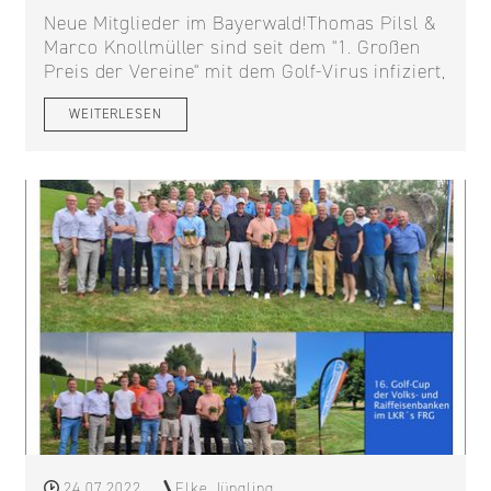
Neue Mitglieder im Bayerwald!Thomas Pilsl &
Marco Knollmüller sind seit dem "1. Großen
Preis der Vereine" mit dem Golf-Virus infiziert,
WEITERLESEN
24.07.2022
Elke Jüngling