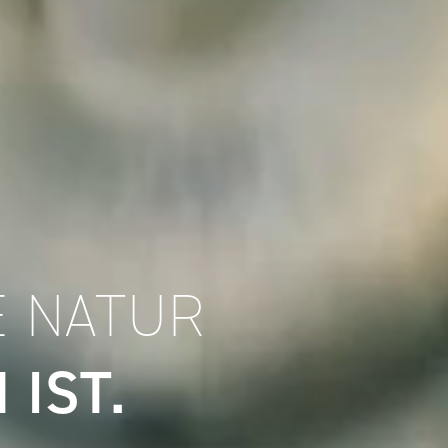
E NATUR
 IST